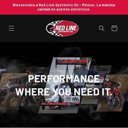
Ir
Bienvenidos a Red Line Synthetic Oil - México. La máxima
directamente
calidad en aceites sintéticos.
al contenido
Carrito
PERFORMANCE
WHERE YOU NEED IT.